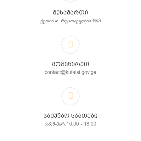
ᲛᲘᲡᲐᲛᲐᲠᲗᲘ
ქუთაისი, რუსთაველის №3
ᲛᲝᲒᲕᲬᲔᲠᲔᲗ
contact@kutaisi.gov.ge
ᲡᲐᲛᲣᲨᲐᲝ ᲡᲐᲐᲗᲔᲑᲘ
ორშ-პარ:10:00 - 18:00