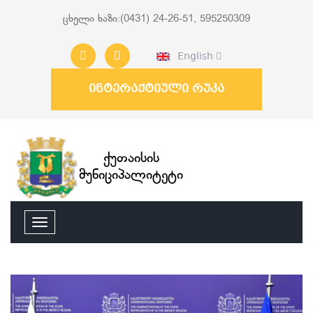
ცხელი ხაზი:(0431) 24-26-51, 595250309
English
ინტერაქტიული რუკა
ქუთაისის
მუნიციპალიტეტი