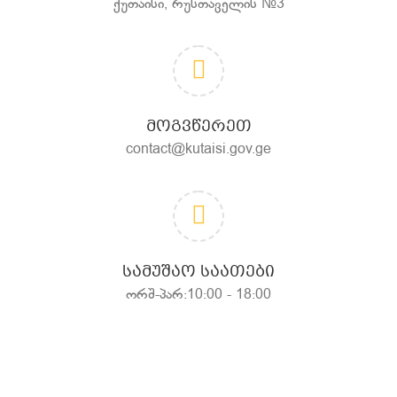
ქუთაისი, რუსთაველის №3
ᲛᲝᲒᲕᲬᲔᲠᲔᲗ
contact@kutaisi.gov.ge
ᲡᲐᲛᲣᲨᲐᲝ ᲡᲐᲐᲗᲔᲑᲘ
ორშ-პარ:10:00 - 18:00