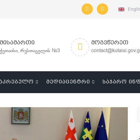
Engli
ᲛᲘᲡᲐᲛᲐᲠᲗᲘ
ᲛᲝᲒᲕᲬᲔᲠᲔᲗ
ქუთაისი, რუსთაველის №3
contact@kutaisi.gov.
ᲐᲙᲠᲔᲑᲣᲚᲝ
ᲛᲔᲓᲘᲐᲪᲔᲜᲢᲠᲘ
ᲡᲐᲯᲐᲠᲝ ᲘᲜ