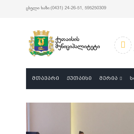
ცხელი ხაზი:(0431) 24-26-51, 595250309
ქუთაისის
მუნიციპალიტეტი
ᲛᲗᲐᲕᲐᲠᲘ
ᲥᲣᲗᲐᲘᲡᲘ
ᲛᲔᲠᲘᲐ
Ს