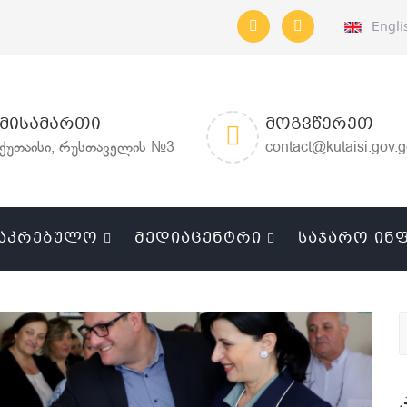
Engli
ᲛᲘᲡᲐᲛᲐᲠᲗᲘ
ᲛᲝᲒᲕᲬᲔᲠᲔᲗ
ქუთაისი, რუსთაველის №3
contact@kutaisi.gov.
ᲐᲙᲠᲔᲑᲣᲚᲝ
ᲛᲔᲓᲘᲐᲪᲔᲜᲢᲠᲘ
ᲡᲐᲯᲐᲠᲝ ᲘᲜ