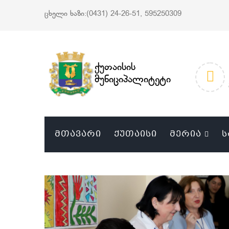
ცხელი ხაზი:(0431) 24-26-51, 595250309
ქუთაისის
მუნიციპალიტეტი
ᲛᲗᲐᲕᲐᲠᲘ
ᲥᲣᲗᲐᲘᲡᲘ
ᲛᲔᲠᲘᲐ
Ს