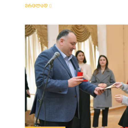
ვრცლად