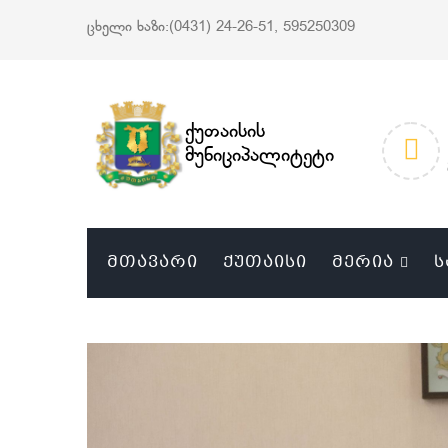
ცხელი ხაზი:(0431) 24-26-51, 595250309
ქუთაისის
მუნიციპალიტეტი
ᲛᲗᲐᲕᲐᲠᲘ
ᲥᲣᲗᲐᲘᲡᲘ
ᲛᲔᲠᲘᲐ
Ს