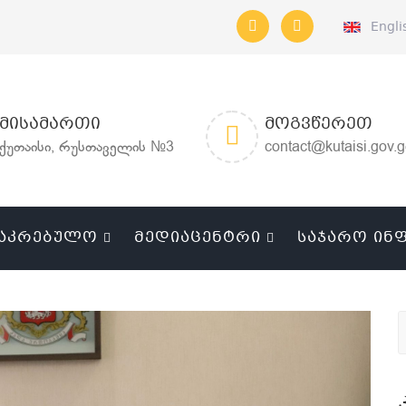
Engli
ᲛᲘᲡᲐᲛᲐᲠᲗᲘ
ᲛᲝᲒᲕᲬᲔᲠᲔᲗ
ქუთაისი, რუსთაველის №3
contact@kutaisi.gov.
ᲐᲙᲠᲔᲑᲣᲚᲝ
ᲛᲔᲓᲘᲐᲪᲔᲜᲢᲠᲘ
ᲡᲐᲯᲐᲠᲝ ᲘᲜ