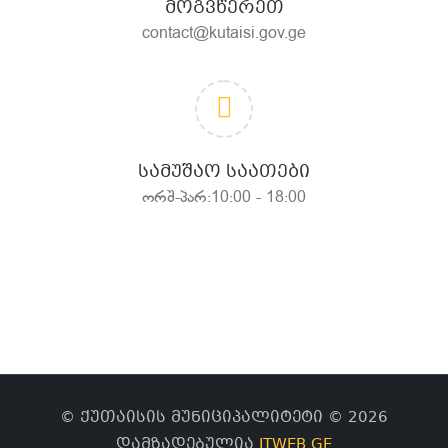
ᲛᲝᲒᲕᲬᲔᲠᲔᲗ
contact@kutaisi.gov.ge
ᲡᲐᲛᲣᲨᲐᲝ ᲡᲐᲐᲗᲔᲑᲘ
ორშ-პარ:10:00 - 18:00
© ქუთაისის მუნიციპალიტეტი © 2026
დამზადებულია
ITWEB.GE