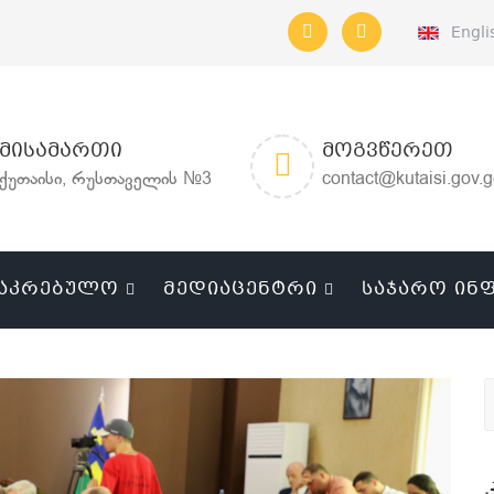
Engli
ᲛᲘᲡᲐᲛᲐᲠᲗᲘ
ᲛᲝᲒᲕᲬᲔᲠᲔᲗ
ქუთაისი, რუსთაველის №3
contact@kutaisi.gov.
ᲐᲙᲠᲔᲑᲣᲚᲝ
ᲛᲔᲓᲘᲐᲪᲔᲜᲢᲠᲘ
ᲡᲐᲯᲐᲠᲝ ᲘᲜ