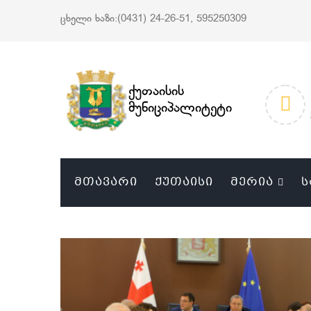
ცხელი ხაზი:(0431) 24-26-51, 595250309
ქუთაისის
მუნიციპალიტეტი
ᲛᲗᲐᲕᲐᲠᲘ
ᲥᲣᲗᲐᲘᲡᲘ
ᲛᲔᲠᲘᲐ
Ს