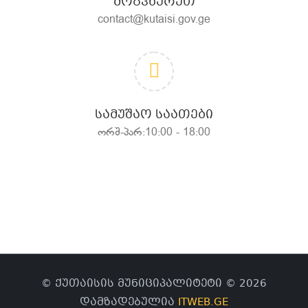
ᲛᲝᲒᲕᲬᲔᲠᲔᲗ
contact@kutaisi.gov.ge
ᲡᲐᲛᲣᲨᲐᲝ ᲡᲐᲐᲗᲔᲑᲘ
ორშ-პარ:10:00 - 18:00
© ქუთაისის მუნიციპალიტეტი © 2026
დამზადებულია
ITWEB.GE