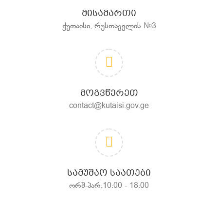
ᲛᲘᲡᲐᲛᲐᲠᲗᲘ
ქუთაისი, რუსთაველის №3
ᲛᲝᲒᲕᲬᲔᲠᲔᲗ
contact@kutaisi.gov.ge
ᲡᲐᲛᲣᲨᲐᲝ ᲡᲐᲐᲗᲔᲑᲘ
ორშ-პარ:10:00 - 18:00