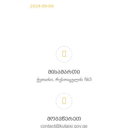
2024-09-09
ᲛᲘᲡᲐᲛᲐᲠᲗᲘ
ქუთაისი, რუსთაველის №3
ᲛᲝᲒᲕᲬᲔᲠᲔᲗ
contact@kutaisi.gov.ge