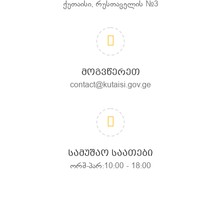
ქუთაისი, რუსთაველის №3
ᲛᲝᲒᲕᲬᲔᲠᲔᲗ
contact@kutaisi.gov.ge
ᲡᲐᲛᲣᲨᲐᲝ ᲡᲐᲐᲗᲔᲑᲘ
ორშ-პარ:10:00 - 18:00