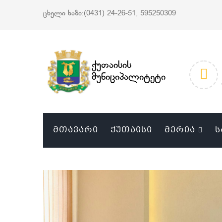
ცხელი ხაზი:(0431) 24-26-51, 595250309
ქუთაისის
მუნიციპალიტეტი
ᲛᲗᲐᲕᲐᲠᲘ
ᲥᲣᲗᲐᲘᲡᲘ
ᲛᲔᲠᲘᲐ
Ს