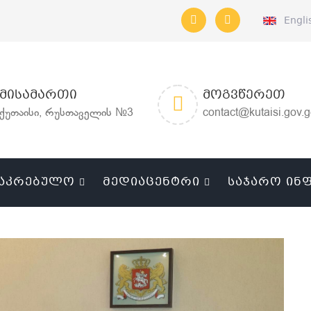
Engli
ᲛᲘᲡᲐᲛᲐᲠᲗᲘ
ᲛᲝᲒᲕᲬᲔᲠᲔᲗ
ქუთაისი, რუსთაველის №3
contact@kutaisi.gov.
ᲐᲙᲠᲔᲑᲣᲚᲝ
ᲛᲔᲓᲘᲐᲪᲔᲜᲢᲠᲘ
ᲡᲐᲯᲐᲠᲝ ᲘᲜ