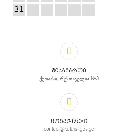
31
ᲛᲘᲡᲐᲛᲐᲠᲗᲘ
ქუთაისი, რუსთაველის №3
ᲛᲝᲒᲕᲬᲔᲠᲔᲗ
contact@kutaisi.gov.ge