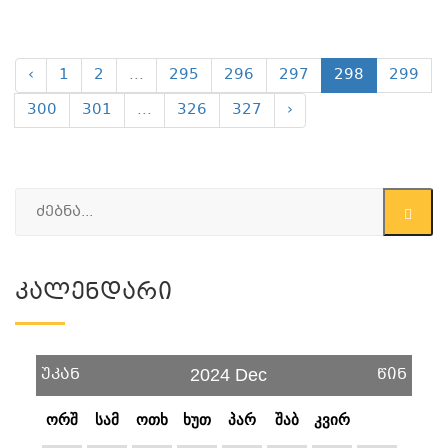
‹
1
2
...
295
296
297
298
299
300
301
...
326
327
›
Კალენდარი
უკან
წინ
2024 Dec
ორშ
სამ
ოთხ
ხუთ
პარ
შაბ
კვირ