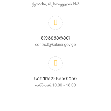
ქუთაისი, რუსთაველის №3
ᲛᲝᲒᲕᲬᲔᲠᲔᲗ
contact@kutaisi.gov.ge
ᲡᲐᲛᲣᲨᲐᲝ ᲡᲐᲐᲗᲔᲑᲘ
ორშ-პარ:10:00 - 18:00