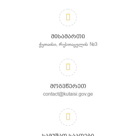
ᲛᲘᲡᲐᲛᲐᲠᲗᲘ
ქუთაისი, რუსთაველის №3
ᲛᲝᲒᲕᲬᲔᲠᲔᲗ
contact@kutaisi.gov.ge