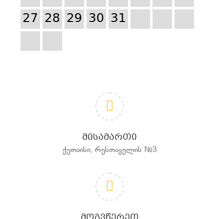
27
28
29
30
31
ᲛᲘᲡᲐᲛᲐᲠᲗᲘ
ქუთაისი, რუსთაველის №3
ᲛᲝᲒᲕᲬᲔᲠᲔᲗ