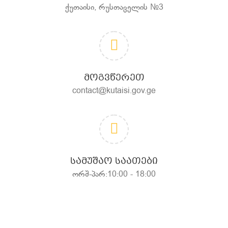
ქუთაისი, რუსთაველის №3
ᲛᲝᲒᲕᲬᲔᲠᲔᲗ
contact@kutaisi.gov.ge
ᲡᲐᲛᲣᲨᲐᲝ ᲡᲐᲐᲗᲔᲑᲘ
ორშ-პარ:10:00 - 18:00