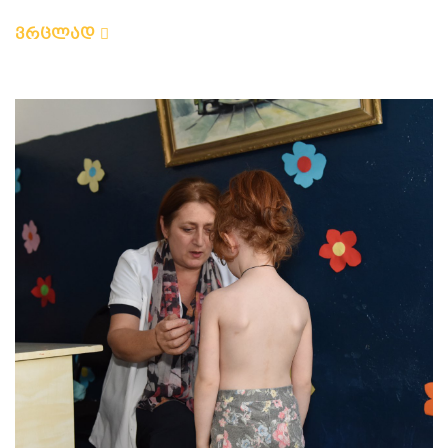
ვრცლად