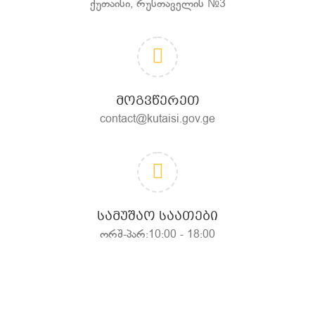
ქუთაისი, რუსთაველის №3
ᲛᲝᲒᲕᲬᲔᲠᲔᲗ
contact@kutaisi.gov.ge
ᲡᲐᲛᲣᲨᲐᲝ ᲡᲐᲐᲗᲔᲑᲘ
ორშ-პარ:10:00 - 18:00