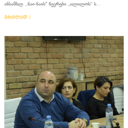
ანსამბლ ,,ნაი-ნაის" წევრები „ალილოს“ ს...
ვრცლად