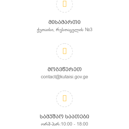
ᲛᲘᲡᲐᲛᲐᲠᲗᲘ
ქუთაისი, რუსთაველის №3
ᲛᲝᲒᲕᲬᲔᲠᲔᲗ
contact@kutaisi.gov.ge
ᲡᲐᲛᲣᲨᲐᲝ ᲡᲐᲐᲗᲔᲑᲘ
ორშ-პარ:10:00 - 18:00