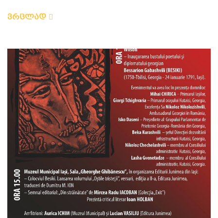
ვრცლად