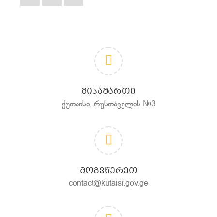
ᲛᲘᲡᲐᲛᲐᲠᲗᲘ
ქუთაისი, რუსთაველის №3
ᲛᲝᲒᲕᲬᲔᲠᲔᲗ
contact@kutaisi.gov.ge