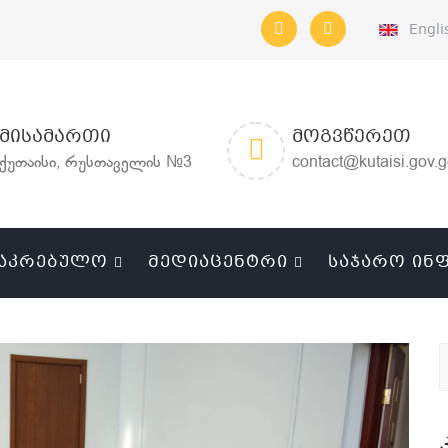
Engli
ᲛᲘᲡᲐᲛᲐᲠᲗᲘ
ᲛᲝᲒᲕᲬᲔᲠᲔᲗ
ქუთაისი, რუსთაველის №3
contact@kutaisi.gov.
ᲐᲙᲠᲔᲑᲣᲚᲝ
ᲛᲔᲓᲘᲐᲪᲔᲜᲢᲠᲘ
ᲡᲐᲯᲐᲠᲝ ᲘᲜ