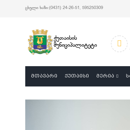
ცხელი ხაზი:(0431) 24-26-51, 595250309
ქუთაისის
მუნიციპალიტეტი
ᲛᲗᲐᲕᲐᲠᲘ
ᲥᲣᲗᲐᲘᲡᲘ
ᲛᲔᲠᲘᲐ
Ს