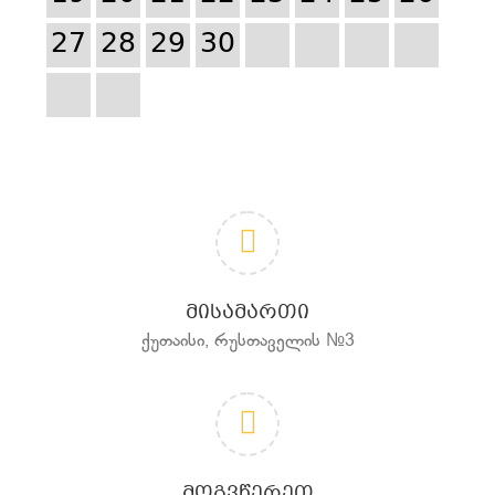
27
28
29
30
ᲛᲘᲡᲐᲛᲐᲠᲗᲘ
ქუთაისი, რუსთაველის №3
ᲛᲝᲒᲕᲬᲔᲠᲔᲗ