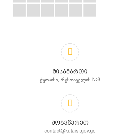
ᲛᲘᲡᲐᲛᲐᲠᲗᲘ
ქუთაისი, რუსთაველის №3
ᲛᲝᲒᲕᲬᲔᲠᲔᲗ
contact@kutaisi.gov.ge