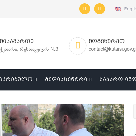
Engli
ᲛᲘᲡᲐᲛᲐᲠᲗᲘ
ᲛᲝᲒᲕᲬᲔᲠᲔᲗ
ქუთაისი, რუსთაველის №3
contact@kutaisi.gov.
ᲐᲙᲠᲔᲑᲣᲚᲝ
ᲛᲔᲓᲘᲐᲪᲔᲜᲢᲠᲘ
ᲡᲐᲯᲐᲠᲝ ᲘᲜ