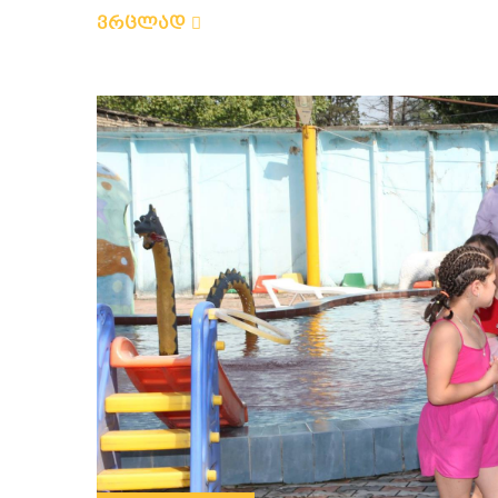
ვრცლად