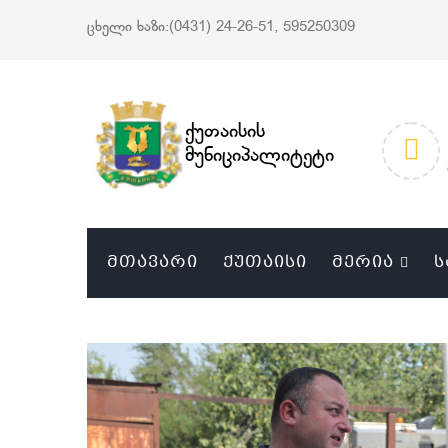
ცხელი ხაზი:(0431) 24-26-51, 595250309
ქუთაისის
მუნიციპალიტეტი
ᲛᲗᲐᲕᲐᲠᲘ
ᲥᲣᲗᲐᲘᲡᲘ
ᲛᲔᲠᲘᲐ
Ს