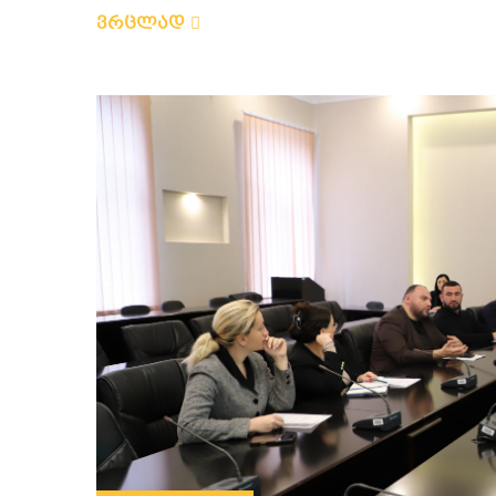
ვრცლად