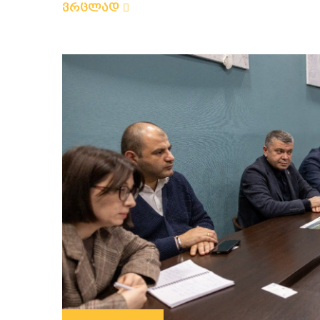
ვრცლად