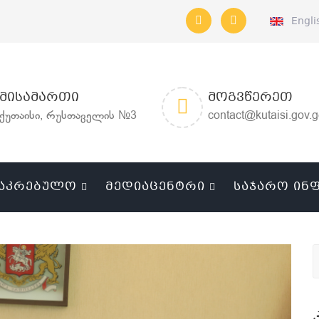
Engli
ᲛᲘᲡᲐᲛᲐᲠᲗᲘ
ᲛᲝᲒᲕᲬᲔᲠᲔᲗ
ქუთაისი, რუსთაველის №3
contact@kutaisi.gov.
ᲐᲙᲠᲔᲑᲣᲚᲝ
ᲛᲔᲓᲘᲐᲪᲔᲜᲢᲠᲘ
ᲡᲐᲯᲐᲠᲝ ᲘᲜ