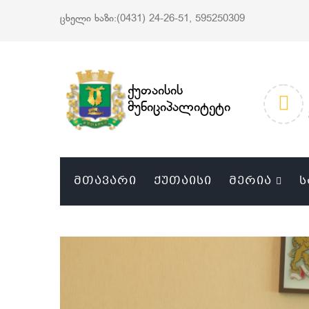
ცხელი ხაზი:(0431) 24-26-51, 595250309
ქუთაისის
მუნიციპალიტეტი
ᲛᲗᲐᲕᲐᲠᲘ
ᲥᲣᲗᲐᲘᲡᲘ
ᲛᲔᲠᲘᲐ
Ს