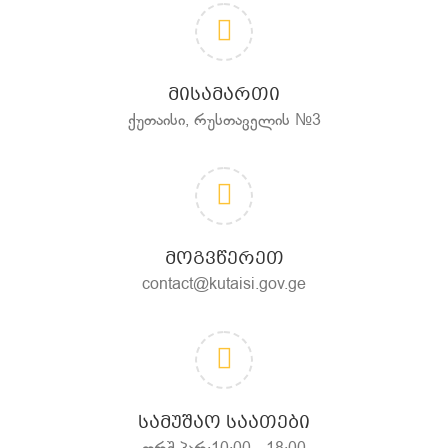
ᲛᲘᲡᲐᲛᲐᲠᲗᲘ
ქუთაისი, რუსთაველის №3
ᲛᲝᲒᲕᲬᲔᲠᲔᲗ
contact@kutaisi.gov.ge
ᲡᲐᲛᲣᲨᲐᲝ ᲡᲐᲐᲗᲔᲑᲘ