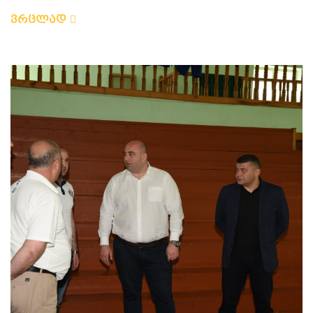
ვრცლად