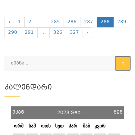
‹
1
2
...
285
286
287
288
289
290
291
...
326
327
›
Კალენდარი
უკან
წინ
2023 Sep
ორშ
სამ
ოთხ
ხუთ
პარ
შაბ
კვირ