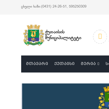
ცხელი ხაზი:(0431) 24-26-51, 595250309
ქუთაისის
მუნიციპალიტეტი
ᲛᲗᲐᲕᲐᲠᲘ
ᲥᲣᲗᲐᲘᲡᲘ
ᲛᲔᲠᲘᲐ
Ს