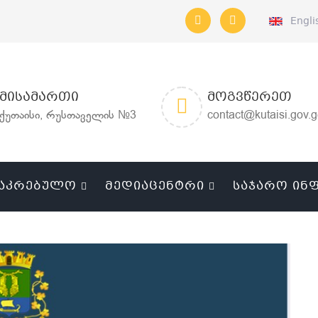
Engli
ᲛᲘᲡᲐᲛᲐᲠᲗᲘ
ᲛᲝᲒᲕᲬᲔᲠᲔᲗ
ქუთაისი, რუსთაველის №3
contact@kutaisi.gov.
ᲐᲙᲠᲔᲑᲣᲚᲝ
ᲛᲔᲓᲘᲐᲪᲔᲜᲢᲠᲘ
ᲡᲐᲯᲐᲠᲝ ᲘᲜ