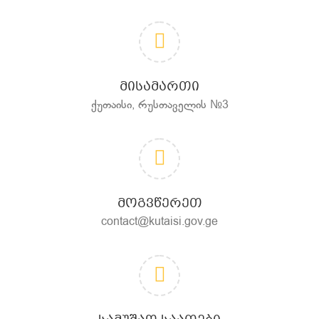
ᲛᲘᲡᲐᲛᲐᲠᲗᲘ
ქუთაისი, რუსთაველის №3
ᲛᲝᲒᲕᲬᲔᲠᲔᲗ
contact@kutaisi.gov.ge