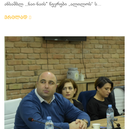
ანსამბლ ,,ნაი-ნაის" წევრები „ალილოს“ ს...
ვრცლად