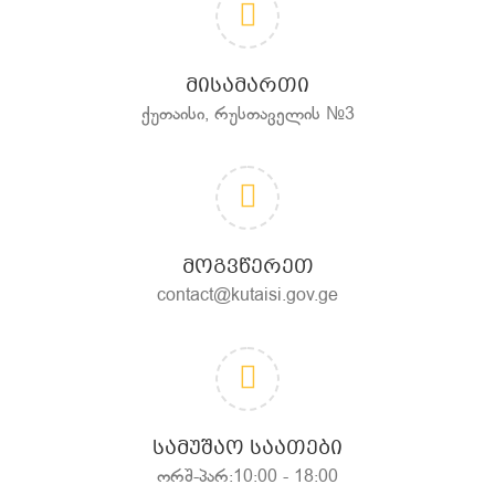
ᲛᲘᲡᲐᲛᲐᲠᲗᲘ
ქუთაისი, რუსთაველის №3
ᲛᲝᲒᲕᲬᲔᲠᲔᲗ
contact@kutaisi.gov.ge
ᲡᲐᲛᲣᲨᲐᲝ ᲡᲐᲐᲗᲔᲑᲘ
ორშ-პარ:10:00 - 18:00