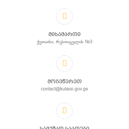
ᲛᲘᲡᲐᲛᲐᲠᲗᲘ
ქუთაისი, რუსთაველის №3
ᲛᲝᲒᲕᲬᲔᲠᲔᲗ
contact@kutaisi.gov.ge