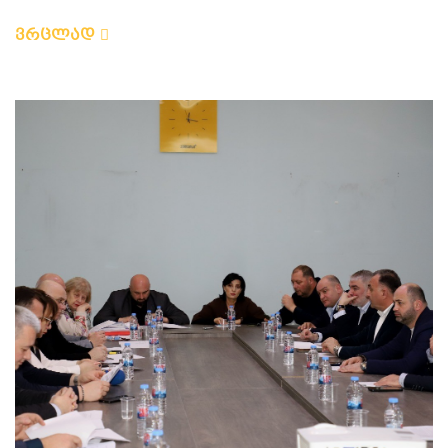
ვრცლად