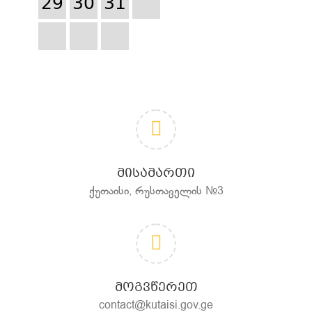
29
30
31
ᲛᲘᲡᲐᲛᲐᲠᲗᲘ
ქუთაისი, რუსთაველის №3
ᲛᲝᲒᲕᲬᲔᲠᲔᲗ
contact@kutaisi.gov.ge