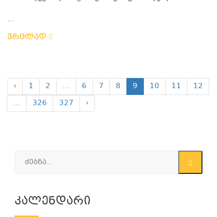
...
ვრცლად
‹
1
2
...
6
7
8
9
10
11
12
...
326
327
›
Კალენდარი