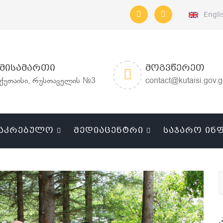
Engli
ᲛᲘᲡᲐᲛᲐᲠᲗᲘ
ᲛᲝᲒᲕᲬᲔᲠᲔᲗ
ქუთაისი, რუსთაველის №3
contact@kutaisi.gov.
ᲐᲙᲠᲔᲑᲣᲚᲝ
ᲛᲔᲓᲘᲐᲪᲔᲜᲢᲠᲘ
ᲡᲐᲯᲐᲠᲝ ᲘᲜ