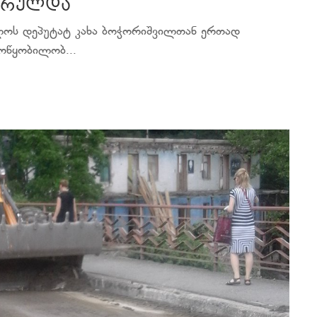
ასრულდა
ულოს დეპუტატ კახა ბოჭორიშვილთან ერთად
ოწყობილობ...