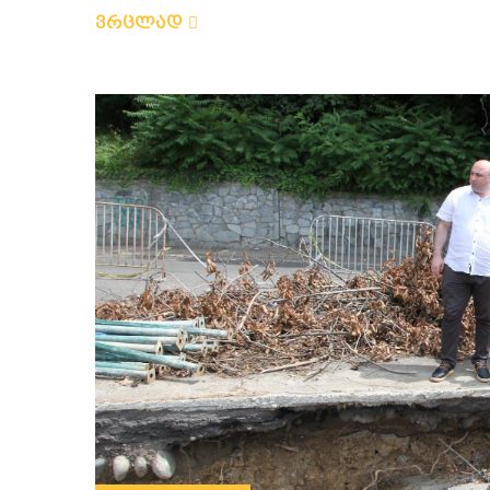
ვრცლად