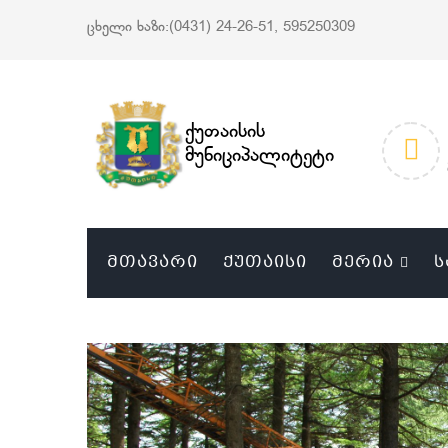
ცხელი ხაზი:(0431) 24-26-51, 595250309
ქუთაისის
მუნიციპალიტეტი
ᲛᲗᲐᲕᲐᲠᲘ
ᲥᲣᲗᲐᲘᲡᲘ
ᲛᲔᲠᲘᲐ
Ს