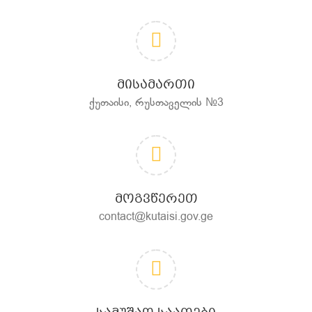
ᲛᲘᲡᲐᲛᲐᲠᲗᲘ
ქუთაისი, რუსთაველის №3
ᲛᲝᲒᲕᲬᲔᲠᲔᲗ
contact@kutaisi.gov.ge