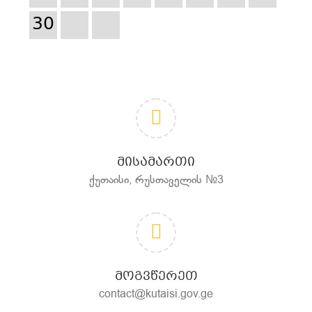
30
ᲛᲘᲡᲐᲛᲐᲠᲗᲘ
ქუთაისი, რუსთაველის №3
ᲛᲝᲒᲕᲬᲔᲠᲔᲗ
contact@kutaisi.gov.ge