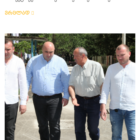
ვრცლად