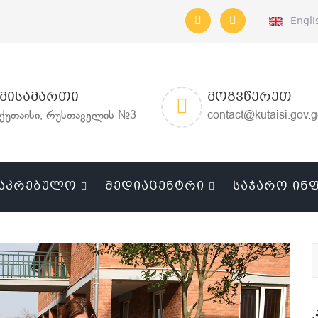
Engli
ᲛᲘᲡᲐᲛᲐᲠᲗᲘ
ᲛᲝᲒᲕᲬᲔᲠᲔᲗ
ქუთაისი, რუსთაველის №3
contact@kutaisi.gov.
ᲐᲙᲠᲔᲑᲣᲚᲝ
ᲛᲔᲓᲘᲐᲪᲔᲜᲢᲠᲘ
ᲡᲐᲯᲐᲠᲝ ᲘᲜ