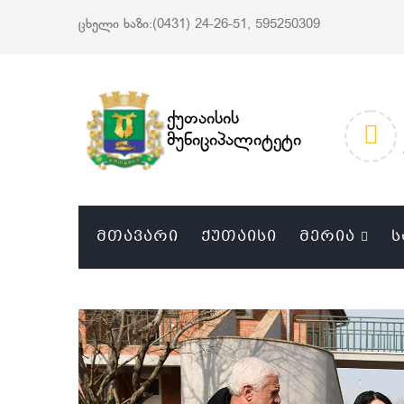
ცხელი ხაზი:(0431) 24-26-51, 595250309
ქუთაისის
მუნიციპალიტეტი
ᲛᲗᲐᲕᲐᲠᲘ
ᲥᲣᲗᲐᲘᲡᲘ
ᲛᲔᲠᲘᲐ
Ს