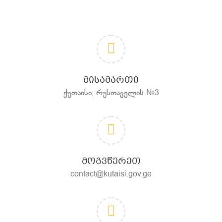
ᲛᲘᲡᲐᲛᲐᲠᲗᲘ
ქუთაისი, რუსთაველის №3
ᲛᲝᲒᲕᲬᲔᲠᲔᲗ
contact@kutaisi.gov.ge