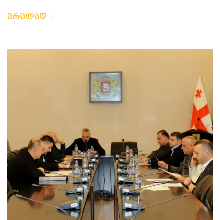
ვრცლად