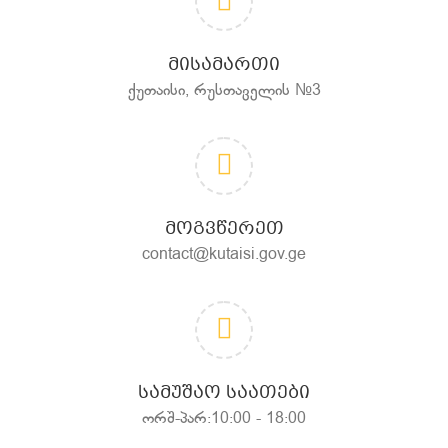
ᲛᲘᲡᲐᲛᲐᲠᲗᲘ
ქუთაისი, რუსთაველის №3
ᲛᲝᲒᲕᲬᲔᲠᲔᲗ
contact@kutaisi.gov.ge
ᲡᲐᲛᲣᲨᲐᲝ ᲡᲐᲐᲗᲔᲑᲘ
ორშ-პარ:10:00 - 18:00