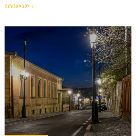
ვრცლად