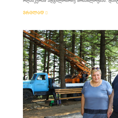
ოღასკურამ ადგილობრივ მოსახლოებას. დაიტბ
ვრცლად