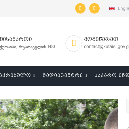
Engli
ᲛᲘᲡᲐᲛᲐᲠᲗᲘ
ᲛᲝᲒᲕᲬᲔᲠᲔᲗ
ქუთაისი, რუსთაველის №3
contact@kutaisi.gov.
ᲐᲙᲠᲔᲑᲣᲚᲝ
ᲛᲔᲓᲘᲐᲪᲔᲜᲢᲠᲘ
ᲡᲐᲯᲐᲠᲝ ᲘᲜ