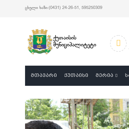
ცხელი ხაზი:(0431) 24-26-51, 595250309
ქუთაისის
მუნიციპალიტეტი
ᲛᲗᲐᲕᲐᲠᲘ
ᲥᲣᲗᲐᲘᲡᲘ
ᲛᲔᲠᲘᲐ
Ს