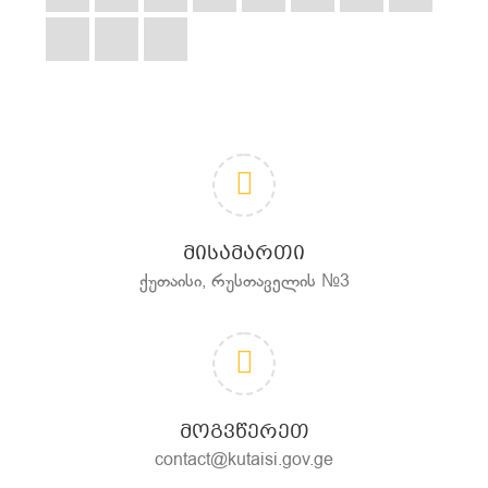
ᲛᲘᲡᲐᲛᲐᲠᲗᲘ
ქუთაისი, რუსთაველის №3
ᲛᲝᲒᲕᲬᲔᲠᲔᲗ
contact@kutaisi.gov.ge