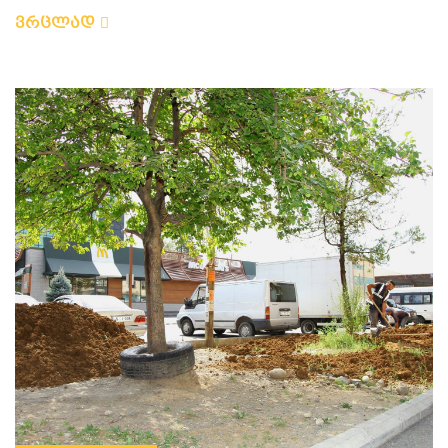
ვრცლად