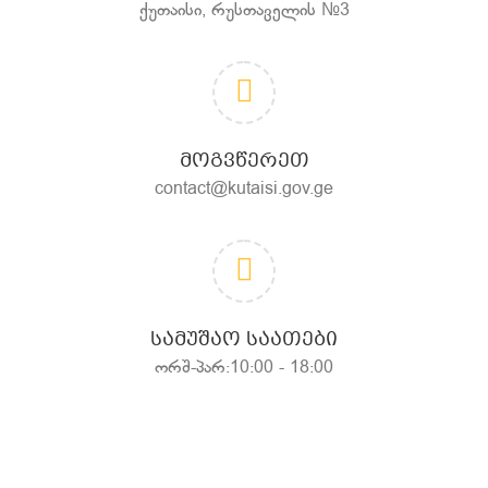
ქუთაისი, რუსთაველის №3
ᲛᲝᲒᲕᲬᲔᲠᲔᲗ
contact@kutaisi.gov.ge
ᲡᲐᲛᲣᲨᲐᲝ ᲡᲐᲐᲗᲔᲑᲘ
ორშ-პარ:10:00 - 18:00