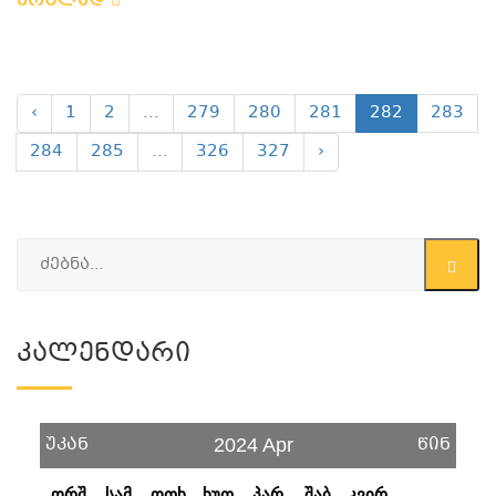
ვრცლად
‹
1
2
...
279
280
281
282
283
284
285
...
326
327
›
Კალენდარი
უკან
წინ
2024 Apr
ორშ
სამ
ოთხ
ხუთ
პარ
შაბ
კვირ