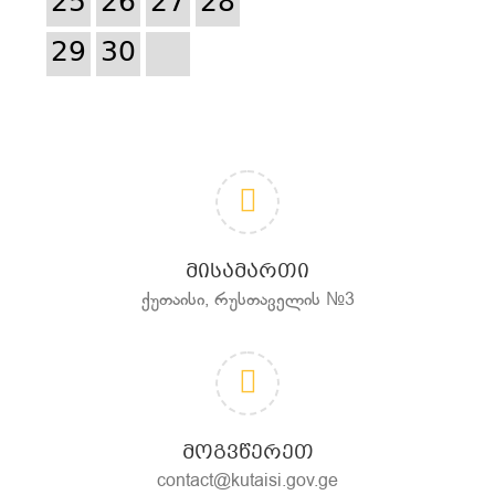
25
26
27
28
29
30
ᲛᲘᲡᲐᲛᲐᲠᲗᲘ
ქუთაისი, რუსთაველის №3
ᲛᲝᲒᲕᲬᲔᲠᲔᲗ
contact@kutaisi.gov.ge