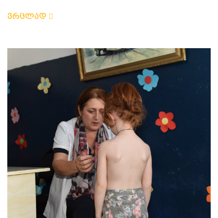
ვრცლად