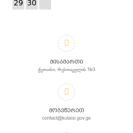
29
30
ᲛᲘᲡᲐᲛᲐᲠᲗᲘ
ქუთაისი, რუსთაველის №3
ᲛᲝᲒᲕᲬᲔᲠᲔᲗ
contact@kutaisi.gov.ge