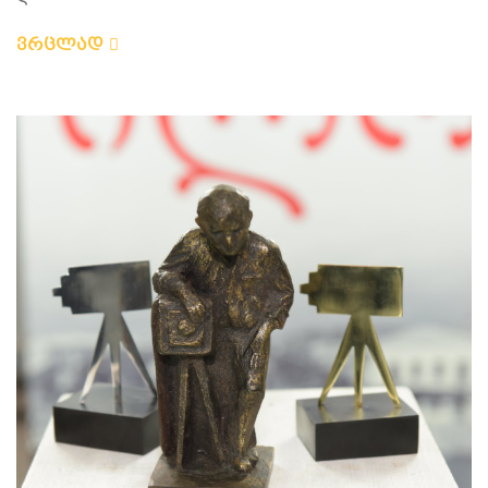
ვრცლად