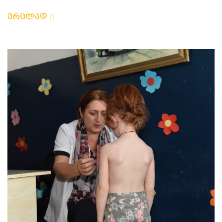
ვრცლად