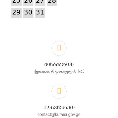
25
26
27
28
29
30
31
ᲛᲘᲡᲐᲛᲐᲠᲗᲘ
ქუთაისი, რუსთაველის №3
ᲛᲝᲒᲕᲬᲔᲠᲔᲗ
contact@kutaisi.gov.ge