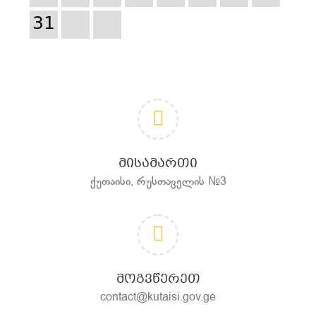
31
ᲛᲘᲡᲐᲛᲐᲠᲗᲘ
ქუთაისი, რუსთაველის №3
ᲛᲝᲒᲕᲬᲔᲠᲔᲗ
contact@kutaisi.gov.ge