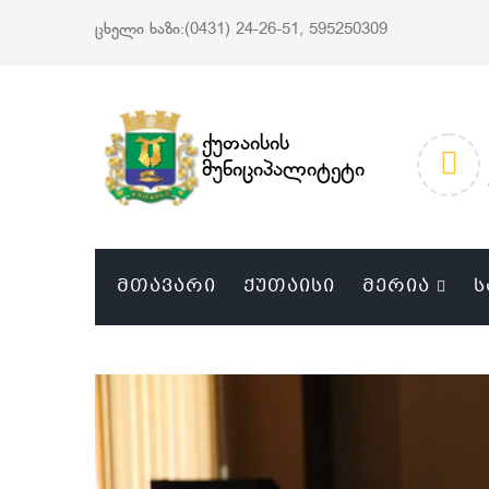
ცხელი ხაზი:(0431) 24-26-51, 595250309
ქუთაისის
მუნიციპალიტეტი
ᲛᲗᲐᲕᲐᲠᲘ
ᲥᲣᲗᲐᲘᲡᲘ
ᲛᲔᲠᲘᲐ
Ს