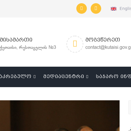
Engli
ᲛᲘᲡᲐᲛᲐᲠᲗᲘ
ᲛᲝᲒᲕᲬᲔᲠᲔᲗ
ქუთაისი, რუსთაველის №3
contact@kutaisi.gov.
ᲐᲙᲠᲔᲑᲣᲚᲝ
ᲛᲔᲓᲘᲐᲪᲔᲜᲢᲠᲘ
ᲡᲐᲯᲐᲠᲝ ᲘᲜ