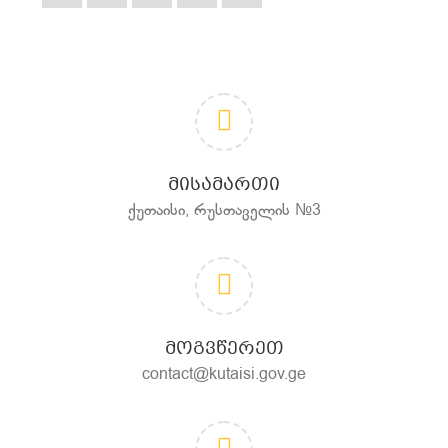
ᲛᲘᲡᲐᲛᲐᲠᲗᲘ
ქუთაისი, რუსთაველის №3
ᲛᲝᲒᲕᲬᲔᲠᲔᲗ
contact@kutaisi.gov.ge