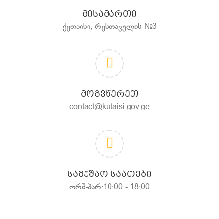
ᲛᲘᲡᲐᲛᲐᲠᲗᲘ
ქუთაისი, რუსთაველის №3
ᲛᲝᲒᲕᲬᲔᲠᲔᲗ
contact@kutaisi.gov.ge
ᲡᲐᲛᲣᲨᲐᲝ ᲡᲐᲐᲗᲔᲑᲘ
ორშ-პარ:10:00 - 18:00