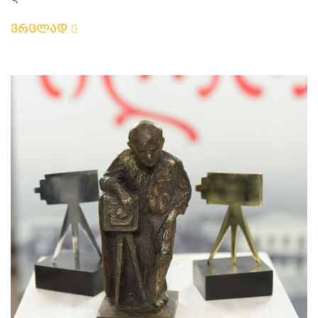
ვრცლად